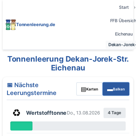
Start
FFB Übersich
Tonnenleerung.de
Eichenau
Dekan-Jorek-
Tonnenleerung Dekan-Jorek-Str.
Eichenau
📅 Nächste
▤
▬
Karten
Balken
Leerungstermine
♻️
Wertstofftonne
Do., 13.08.2026
4 Tage