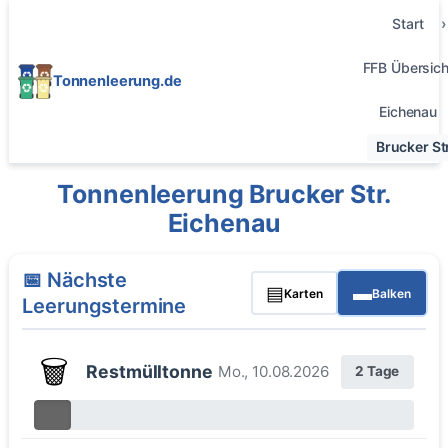
Start
FFB Übersich
Tonnenleerung.de
Eichenau
Brucker Str
Tonnenleerung Brucker Str.
Eichenau
📅 Nächste
▤
▬
Karten
Balken
Leerungstermine
🗑️
Restmülltonne
Mo., 10.08.2026
2 Tage