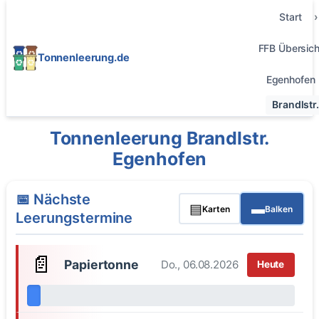
Start
FFB Übersich
Tonnenleerung.de
Egenhofen
Brandlstr.
Tonnenleerung Brandlstr.
Egenhofen
📅 Nächste
▤
▬
Karten
Balken
Leerungstermine
📄
Papiertonne
Do., 06.08.2026
Heute