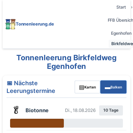
Start
FFB Übersich
Tonnenleerung.de
Egenhofen
Birkfeldwe
Tonnenleerung Birkfeldweg
Egenhofen
📅 Nächste
▤
▬
Karten
Balken
Leerungstermine
🥬
Biotonne
Di., 18.08.2026
10 Tage