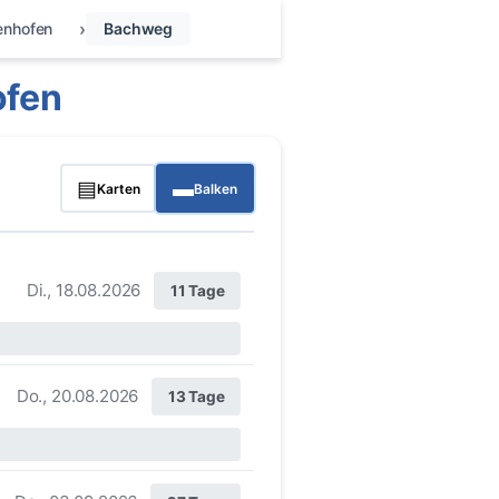
enhofen
Bachweg
ofen
▤
▬
Karten
Balken
Di., 18.08.2026
11 Tage
Do., 20.08.2026
13 Tage