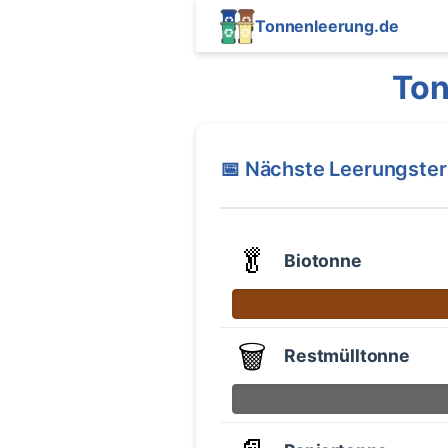
Tonnenleerung.de
Ton
📅 Nächste Leerungste
🥬
Biotonne
🗑️
Restmülltonne