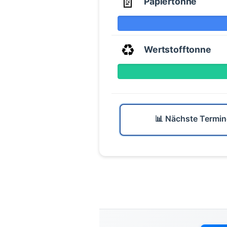
📄
Papiertonne
♻️
Wertstofftonne
📊 Nächste Termin