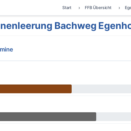
Start
FFB Übersicht
Eg
nenleerung Bachweg Egenh
rmine