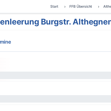
Start
FFB Übersicht
Alth
enleerung Burgstr. Althegne
rmine