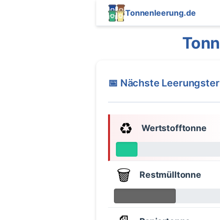
Tonnenleerung.de
Tonn
📅 Nächste Leerungste
♻️
Wertstofftonne
🗑️
Restmülltonne