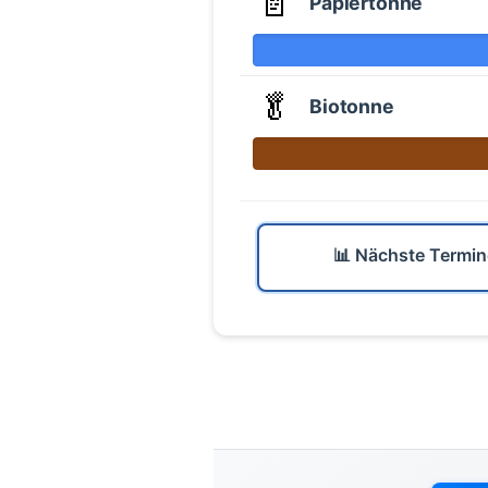
📄
Papiertonne
🥬
Biotonne
📊 Nächste Termin