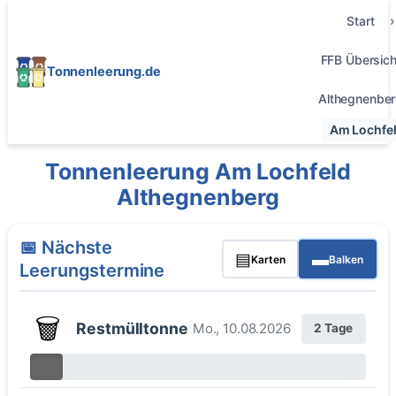
Start
FFB Übersich
Tonnenleerung.de
Althegnenbe
Am Lochfe
Tonnenleerung Am Lochfeld
Althegnenberg
📅 Nächste
▤
▬
Karten
Balken
Leerungstermine
🗑️
Restmülltonne
Mo., 10.08.2026
2 Tage