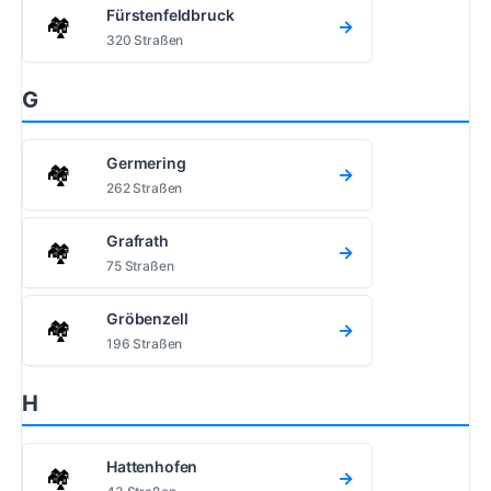
Fürstenfeldbruck
🏘️
→
320 Straßen
G
Germering
🏘️
→
262 Straßen
Grafrath
🏘️
→
75 Straßen
Gröbenzell
🏘️
→
196 Straßen
H
Hattenhofen
🏘️
→