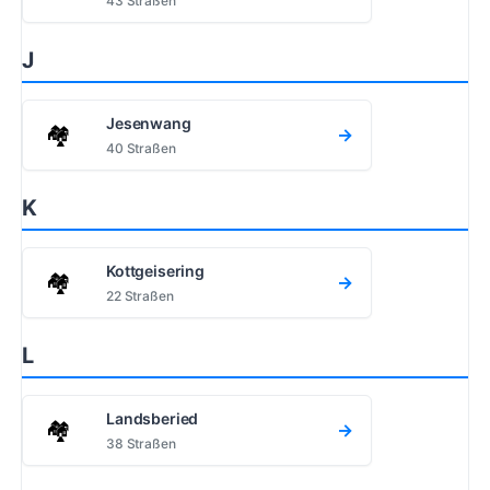
43 Straßen
J
Jesenwang
🏘️
→
40 Straßen
K
Kottgeisering
🏘️
→
22 Straßen
L
Landsberied
🏘️
→
38 Straßen