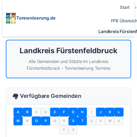
Start
Tonnenleerung.de
FFB Übersich
Landkreis Fürsten
Landkreis Fürstenfeldbruck
Alle Gemeinden und Städte im Landkreis
Fürstenfeldbruck - Tonnenleerung Termine
🏘️ Verfügbare Gemeinden
C
D
I
A
B
E
F
G
H
J
K
L
N
Q
R
U
V
W
X
M
O
P
S
T
Y
Z