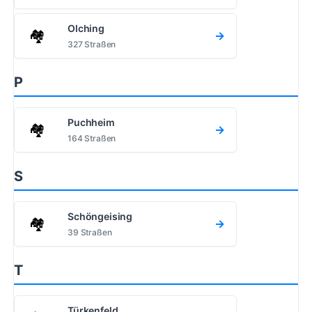
Olching
🏘️
→
327 Straßen
P
Puchheim
🏘️
→
164 Straßen
S
Schöngeising
🏘️
→
39 Straßen
T
Türkenfeld