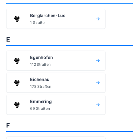
Bergkirchen-Lus
🏘️
→
1 Straße
E
Egenhofen
🏘️
→
112 Straßen
Eichenau
🏘️
→
178 Straßen
Emmering
🏘️
→
69 Straßen
F