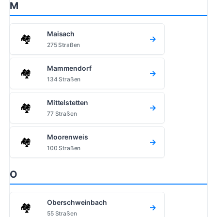
M
Maisach
🏘️
→
275 Straßen
Mammendorf
🏘️
→
134 Straßen
Mittelstetten
🏘️
→
77 Straßen
Moorenweis
🏘️
→
100 Straßen
O
Oberschweinbach
🏘️
→
55 Straßen