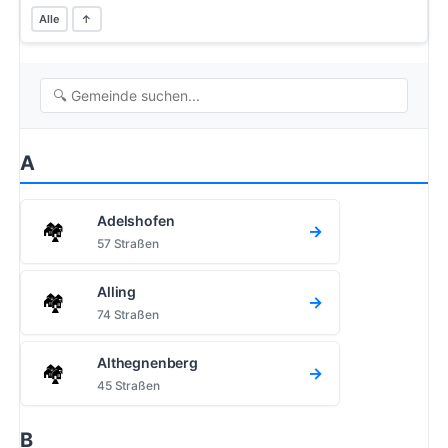
Alle
↑
A
Adelshofen
🏘️
→
57 Straßen
Alling
🏘️
→
74 Straßen
Althegnenberg
🏘️
→
45 Straßen
B