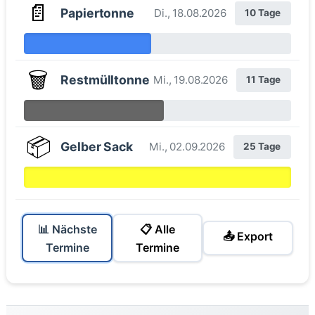
📄
Papiertonne
Di., 18.08.2026
10 Tage
🗑️
Restmülltonne
Mi., 19.08.2026
11 Tage
📦
Gelber Sack
Mi., 02.09.2026
25 Tage
📊 Nächste
📋 Alle
📤 Export
Termine
Termine