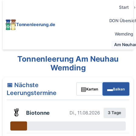
Start
DON Übersic
Tonnenleerung.de
Wemding
Am Neuha
Tonnenleerung Am Neuhau
Wemding
📅 Nächste
▤
▬
Karten
Balken
Leerungstermine
🥬
Biotonne
Di., 11.08.2026
3 Tage