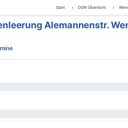
Start
DON Übersicht
Wem
enleerung Alemannenstr. We
rmine