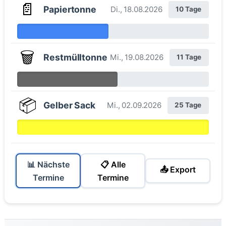
📄
Papiertonne
Di., 18.08.2026
10 Tage
🗑️
Restmülltonne
Mi., 19.08.2026
11 Tage
📦
Gelber Sack
Mi., 02.09.2026
25 Tage
📊 Nächste
📋 Alle
📤 Export
Termine
Termine