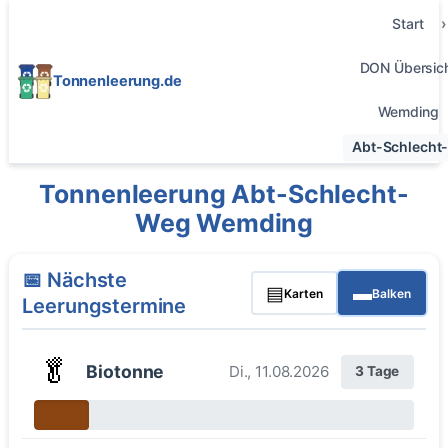
Start
DON Übersic
Tonnenleerung.de
Wemding
Abt-Schlecht
Tonnenleerung Abt-Schlecht-
Weg Wemding
📅 Nächste
▤
▬
Karten
Balken
Leerungstermine
🥬
Biotonne
Di., 11.08.2026
3 Tage