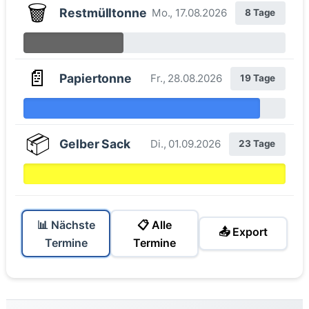
🗑️
Restmülltonne
Mo., 17.08.2026
8 Tage
📄
Papiertonne
Fr., 28.08.2026
19 Tage
📦
Gelber Sack
Di., 01.09.2026
23 Tage
📊 Nächste
📋 Alle
📤 Export
Termine
Termine