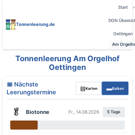
Start
DON Übersic
Tonnenleerung.de
Oettingen
Am Orgelh
Tonnenleerung Am Orgelhof
Oettingen
📅 Nächste
▤
▬
Karten
Balken
Leerungstermine
🥬
Biotonne
Fr., 14.08.2026
5 Tage