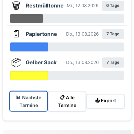
🗑️
Restmülltonne
Mi., 12.08.2026
6 Tage
📄
Papiertonne
Do., 13.08.2026
7 Tage
📦
Gelber Sack
Do., 13.08.2026
7 Tage
📊 Nächste
📋 Alle
📤 Export
Termine
Termine