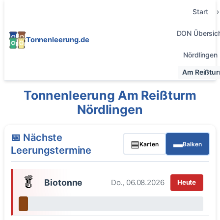
Start
DON Übersic
Tonnenleerung.de
Nördlingen
Am Reißtu
Tonnenleerung Am Reißturm
Nördlingen
📅 Nächste
▤
▬
Karten
Balken
Leerungstermine
🥬
Biotonne
Do., 06.08.2026
Heute