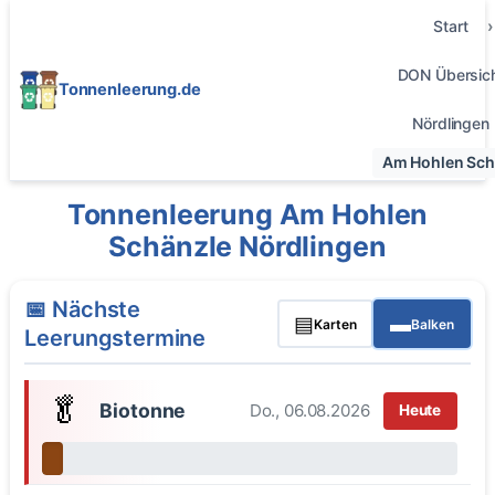
Start
DON Übersic
Tonnenleerung.de
Nördlingen
Am Hohlen Sch
Tonnenleerung Am Hohlen
Schänzle Nördlingen
📅 Nächste
▤
▬
Karten
Balken
Leerungstermine
🥬
Biotonne
Do., 06.08.2026
Heute