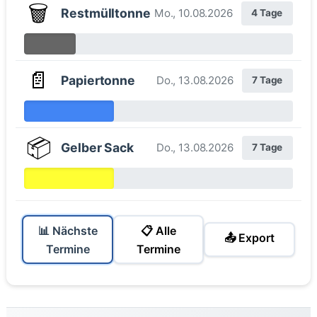
🗑️
Restmülltonne
Mo., 10.08.2026
4 Tage
📄
Papiertonne
Do., 13.08.2026
7 Tage
📦
Gelber Sack
Do., 13.08.2026
7 Tage
📊 Nächste
📋 Alle
📤 Export
Termine
Termine