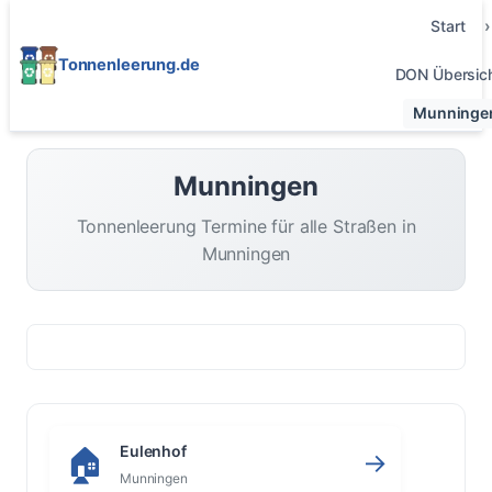
Start
Tonnenleerung.de
DON Übersic
Munninge
Munningen
Tonnenleerung Termine für alle Straßen in
Munningen
Eulenhof
🏠
→
Munningen