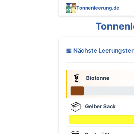
Tonnenleerung.de
Tonnenl
📅 Nächste Leerungste
🥬
Biotonne
📦
Gelber Sack