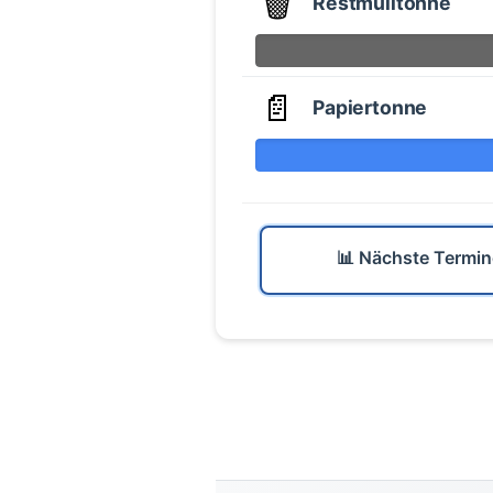
🗑️
Restmülltonne
📄
Papiertonne
📊 Nächste Termin