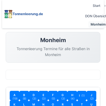
Start
Tonnenleerung.de
DON Übersic
Monheim
Monheim
Tonnenleerung Termine für alle Straßen in
Monheim
A
B
D
E
F
G
H
J
I
(1)
(19)
(8)
(3)
(3)
(5)
(3)
(4)
(2)
K
L
M
N
O
R
S
T
U