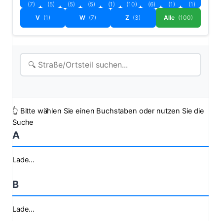
(7)
(5)
(5)
(5)
(1)
(10)
(6)
(1)
(1)
V
(1)
W
(7)
Z
(3)
Alle
(100)
👆 Bitte wählen Sie einen Buchstaben oder nutzen Sie die
Suche
A
Lade...
B
Lade...