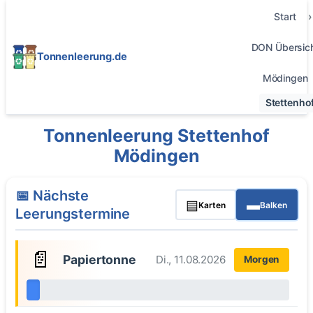
Start
DON Übersic
Tonnenleerung.de
Mödingen
Stettenho
Tonnenleerung Stettenhof
Mödingen
📅 Nächste
▤
▬
Karten
Balken
Leerungstermine
📄
Papiertonne
Di., 11.08.2026
Morgen