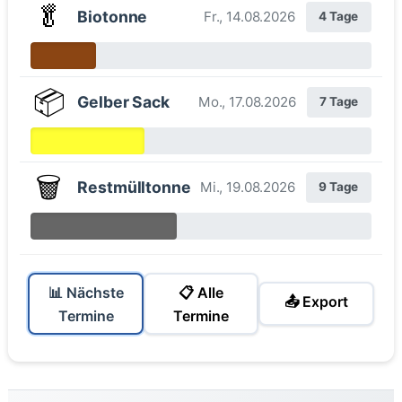
🥬
Biotonne
Fr., 14.08.2026
4 Tage
📦
Gelber Sack
Mo., 17.08.2026
7 Tage
🗑️
Restmülltonne
Mi., 19.08.2026
9 Tage
📊 Nächste
📋 Alle
📤 Export
Termine
Termine