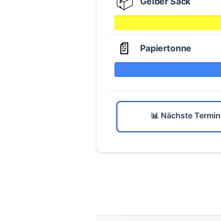
📦
Gelber Sack
📄
Papiertonne
📊 Nächste Termin