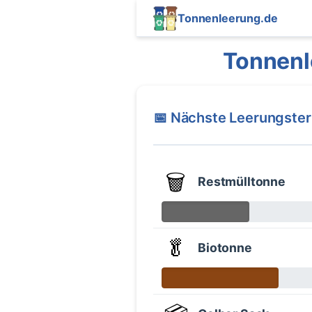
Tonnenleerung.de
Tonnenl
📅 Nächste Leerungste
🗑️
Restmülltonne
🥬
Biotonne