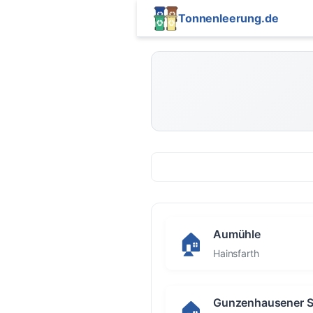
Tonnenleerung.de
Aumühle
🏠
Hainsfarth
Gunzenhausener St
🏠