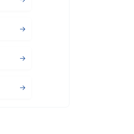
→
→
→