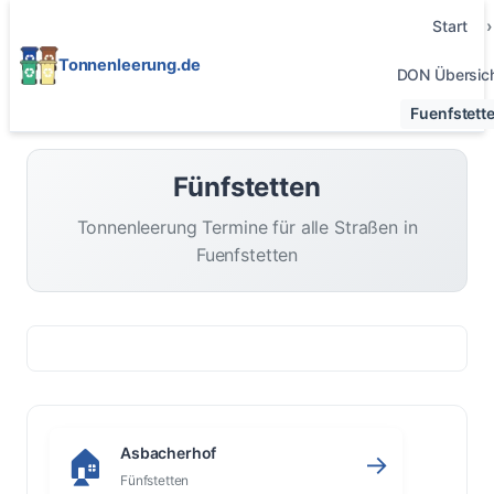
Start
Tonnenleerung.de
DON Übersic
Fuenfstett
Fünfstetten
Tonnenleerung Termine für alle Straßen in
Fuenfstetten
Asbacherhof
🏠
→
Fünfstetten