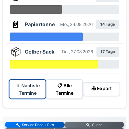
📄
Papiertonne
Mo., 24.08.2026
14 Tage
📦
Gelber Sack
Do., 27.08.2026
17 Tage
📊 Nächste
📋 Alle
📤 Export
Termine
Termine
Service Donau-Ries
Suche