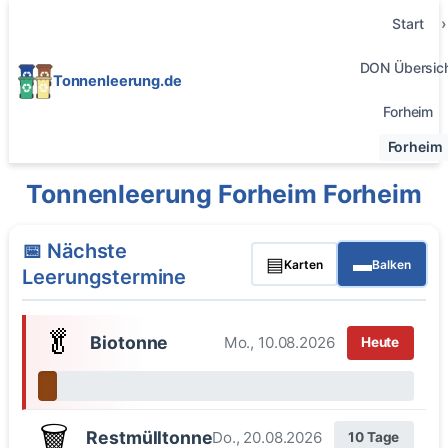
Start
DON Übersic
Tonnenleerung.de
Forheim
Forheim
Tonnenleerung Forheim Forheim
📅 Nächste
▤
▬
Karten
Balken
Leerungstermine
🥬
Biotonne
Mo., 10.08.2026
Heute
🗑️
Restmülltonne
Do., 20.08.2026
10 Tage