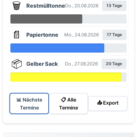
🗑️
Restmülltonne
Do., 20.08.2026
13 Tage
📄
Papiertonne
Mo., 24.08.2026
17 Tage
📦
Gelber Sack
Do., 27.08.2026
20 Tage
📊 Nächste
📋 Alle
📤 Export
Termine
Termine