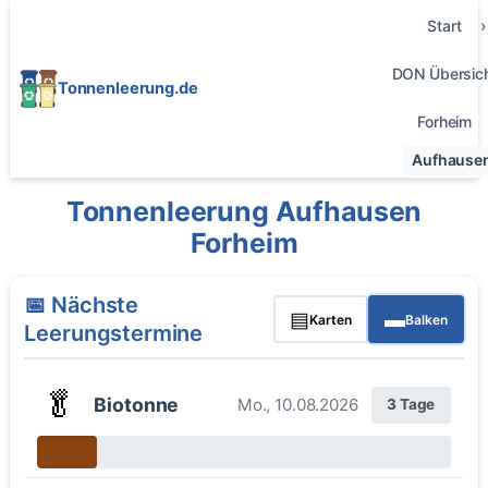
Start
DON Übersic
Tonnenleerung.de
Forheim
Aufhause
Tonnenleerung Aufhausen
Forheim
📅 Nächste
▤
▬
Karten
Balken
Leerungstermine
🥬
Biotonne
Mo., 10.08.2026
3 Tage