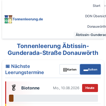
Start
DON Übersic
Tonnenleerung.de
Donauwörth
Äbtissin-Gundera
Tonnenleerung Äbtissin-
Gunderada-Straße Donauwörth
📅 Nächste
▤
▬
Karten
Balken
Leerungstermine
🥬
Biotonne
Mo., 10.08.2026
Heute