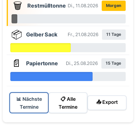
🗑️
Restmülltonne
Di., 11.08.2026
Morgen
📦
Gelber Sack
Fr., 21.08.2026
11 Tage
📄
Papiertonne
Di., 25.08.2026
15 Tage
📊 Nächste
📋 Alle
📤 Export
Termine
Termine