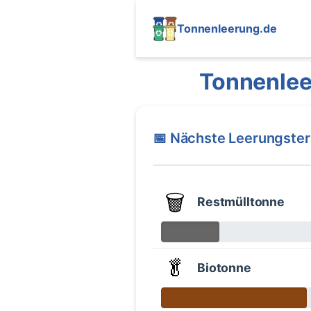
Tonnenleerung.de
Tonnenlee
📅 Nächste Leerungste
🗑️
Restmülltonne
🥬
Biotonne