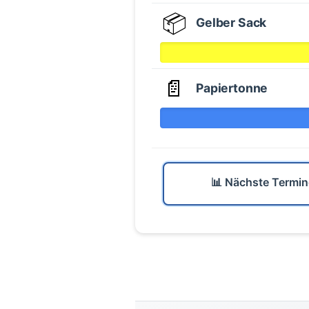
📦
Gelber Sack
📄
Papiertonne
📊 Nächste Termin