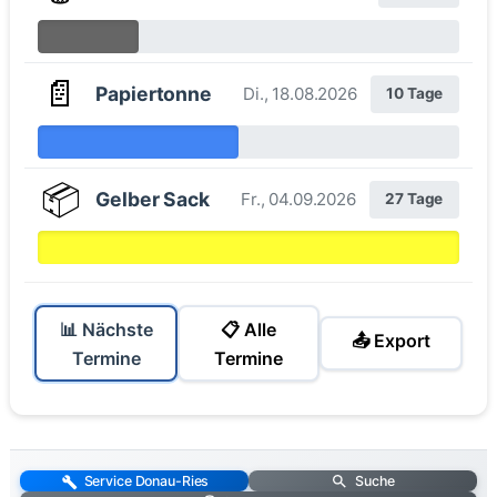
📄
Papiertonne
Di., 18.08.2026
10 Tage
📦
Gelber Sack
Fr., 04.09.2026
27 Tage
📊 Nächste
📋 Alle
📤 Export
Termine
Termine
Service Donau-Ries
Suche