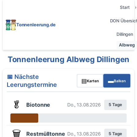
Start
DON Übersic
Tonnenleerung.de
Dillingen
Albweg
Tonnenleerung Albweg Dillingen
📅 Nächste
▤
▬
Karten
Balken
Leerungstermine
🥬
Biotonne
Do., 13.08.2026
5 Tage
🗑️
Restmülltonne
Do., 13.08.2026
5 Tage