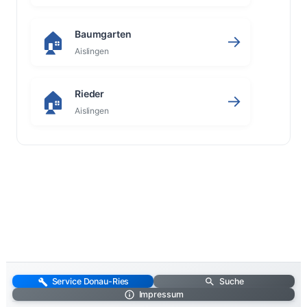
Baumgarten
🏠
→
Aislingen
Rieder
🏠
→
Aislingen
Service Donau-Ries
Suche
Impressum