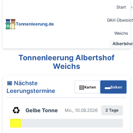
Start
DAH Übersic
Tonnenleerung.de
Weichs
Albertsho
Tonnenleerung Albertshof
Weichs
📅 Nächste
▤
▬
Karten
Balken
Leerungstermine
♻️
Gelbe Tonne
Mo., 10.08.2026
2 Tage