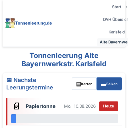
Start
DAH Übersic
Tonnenleerung.de
Karlsfeld
Alte Bayernwer
Tonnenleerung Alte
Bayernwerkstr. Karlsfeld
📅 Nächste
▤
▬
Karten
Balken
Leerungstermine
📄
Papiertonne
Mo., 10.08.2026
Heute