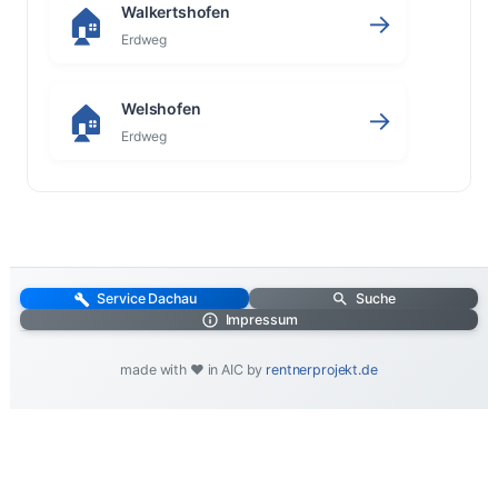
Walkertshofen
🏠
→
Erdweg
Welshofen
🏠
→
Erdweg
Service Dachau
Suche
Impressum
made with ❤️ in AIC by
rentnerprojekt.de