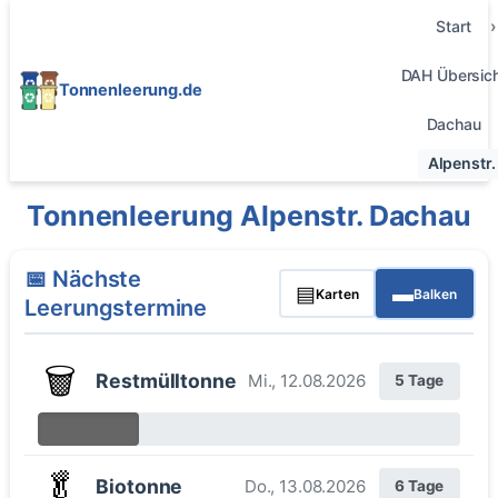
Start
DAH Übersic
Tonnenleerung.de
Dachau
Alpenstr.
Tonnenleerung Alpenstr. Dachau
📅 Nächste
▤
▬
Karten
Balken
Leerungstermine
🗑️
Restmülltonne
Mi., 12.08.2026
5 Tage
🥬
Biotonne
Do., 13.08.2026
6 Tage