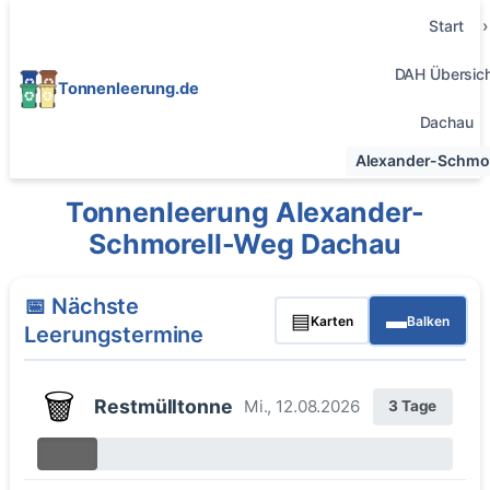
Start
DAH Übersic
Tonnenleerung.de
Dachau
Alexander-Schmo
Tonnenleerung Alexander-
Schmorell-Weg Dachau
📅 Nächste
▤
▬
Karten
Balken
Leerungstermine
🗑️
Restmülltonne
Mi., 12.08.2026
3 Tage