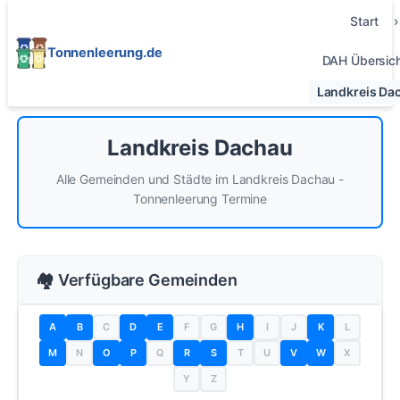
Start
Tonnenleerung.de
DAH Übersic
Landkreis Da
Landkreis Dachau
Alle Gemeinden und Städte im Landkreis Dachau -
Tonnenleerung Termine
🏘️ Verfügbare Gemeinden
C
F
G
I
J
L
A
B
D
E
H
K
N
Q
T
U
X
M
O
P
R
S
V
W
Y
Z