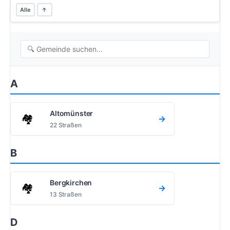
Alle
↑
A
Altomünster
🏘️
→
22 Straßen
B
Bergkirchen
🏘️
→
13 Straßen
D