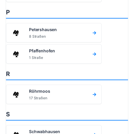
P
Petershausen
🏘️
→
8 Straßen
Pfaffenhofen
🏘️
→
1 Straße
R
Röhrmoos
🏘️
→
17 Straßen
S
Schwabhausen