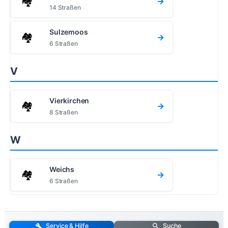
🏘️
→
14 Straßen
Sulzemoos
🏘️
→
6 Straßen
V
Vierkirchen
🏘️
→
8 Straßen
W
Weichs
🏘️
→
6 Straßen
Service & Hilfe
Suche