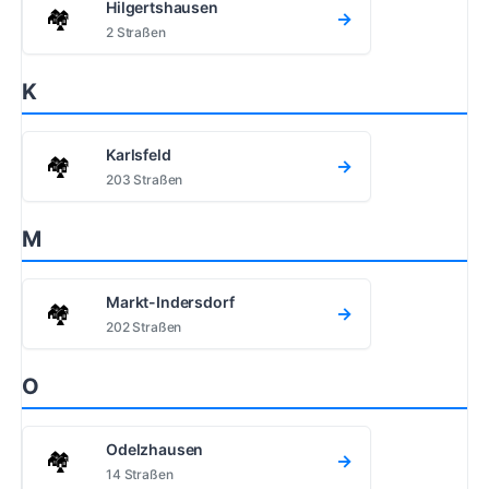
Hilgertshausen
🏘️
→
2 Straßen
K
Karlsfeld
🏘️
→
203 Straßen
M
Markt-Indersdorf
🏘️
→
202 Straßen
O
Odelzhausen
🏘️
→
14 Straßen