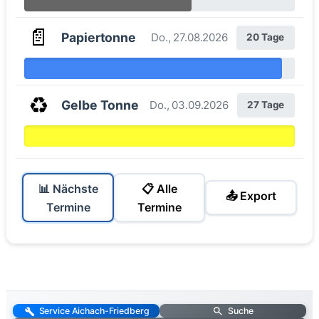
📄
Papiertonne
Do., 27.08.2026
20 Tage
♻️
Gelbe Tonne
Do., 03.09.2026
27 Tage
📊 Nächste
📋 Alle
📤 Export
Termine
Termine
Service Aichach-Friedberg
Suche