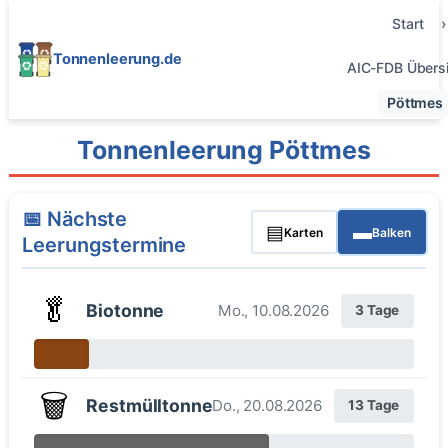
Start
Tonnenleerung.de
AIC-FDB Übersi
Pöttmes
Tonnenleerung Pöttmes
📅 Nächste
▤
▬
Karten
Balken
Leerungstermine
🥬
Biotonne
Mo., 10.08.2026
3 Tage
🗑️
Restmülltonne
Do., 20.08.2026
13 Tage