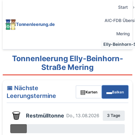
Start
AIC-FDB Übersi
Tonnenleerung.de
Mering
Elly-Beinhorn-
Tonnenleerung Elly-Beinhorn-
Straße Mering
📅 Nächste
▤
▬
Karten
Balken
Leerungstermine
🗑️
Restmülltonne
Do., 13.08.2026
3 Tage