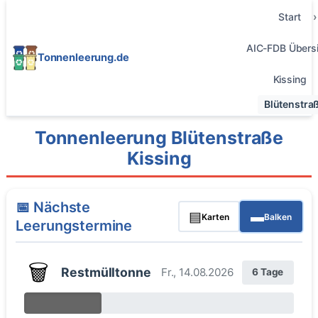
Start
AIC-FDB Übersi
Tonnenleerung.de
Kissing
Blütenstra
Tonnenleerung Blütenstraße
Kissing
📅 Nächste
▤
▬
Karten
Balken
Leerungstermine
🗑️
Restmülltonne
Fr., 14.08.2026
6 Tage