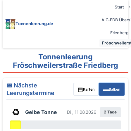
Start
AIC-FDB Übersi
Tonnenleerung.de
Friedberg
Fröschweilers
Tonnenleerung
Fröschweilerstraße Friedberg
📅 Nächste
▤
▬
Karten
Balken
Leerungstermine
♻️
Gelbe Tonne
Di., 11.08.2026
2 Tage