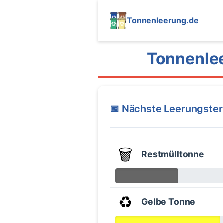
Tonnenleerung.de
Tonnenlee
📅 Nächste Leerungste
🗑️
Restmülltonne
♻️
Gelbe Tonne