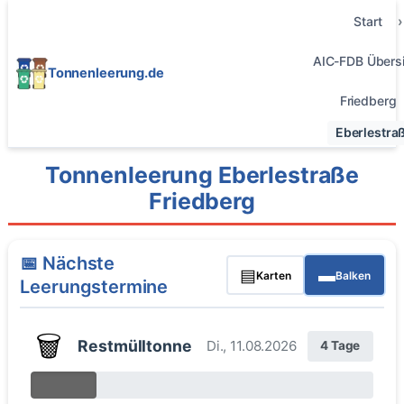
Start
AIC-FDB Übersi
Tonnenleerung.de
Friedberg
Eberlestra
Tonnenleerung Eberlestraße
Friedberg
📅 Nächste
▤
▬
Karten
Balken
Leerungstermine
🗑️
Restmülltonne
Di., 11.08.2026
4 Tage