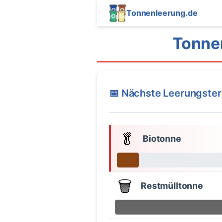
Tonnenleerung.de
Tonne
📅 Nächste Leerungste
🥬
Biotonne
🗑️
Restmülltonne