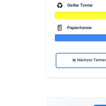
♻️
Gelbe Tonne
📄
Papiertonne
📊 Nächste Termin