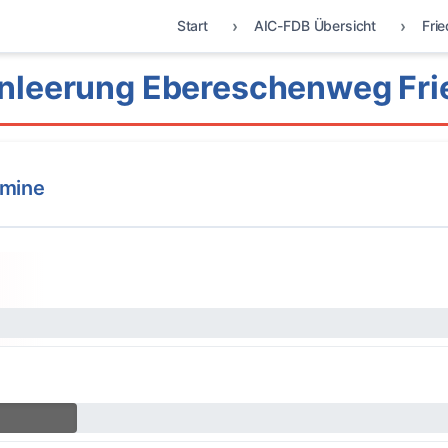
Start
AIC-FDB Übersicht
Fri
nleerung Ebereschenweg Fri
rmine