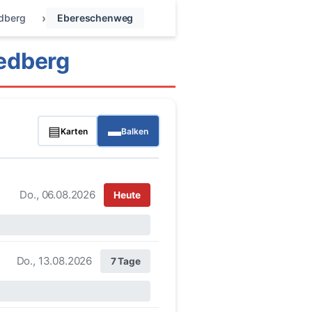
edberg
Ebereschenweg
edberg
▤
▬
Karten
Balken
Do., 06.08.2026
Heute
Do., 13.08.2026
7 Tage