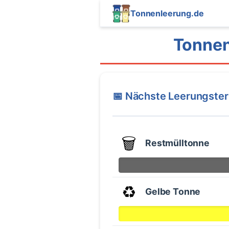
Tonnenleerung.de
Tonnen
📅 Nächste Leerungste
🗑️
Restmülltonne
♻️
Gelbe Tonne