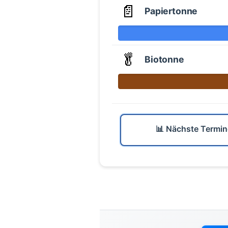
📄
Papiertonne
🥬
Biotonne
📊 Nächste Termin