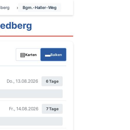
dberg
Bgm.-Haller-Weg
iedberg
▤
▬
Karten
Balken
Do., 13.08.2026
6 Tage
Fr., 14.08.2026
7 Tage