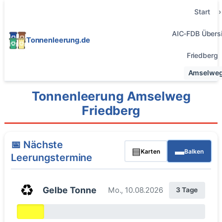
Start
AIC-FDB Übersi
Tonnenleerung.de
Friedberg
Amselwe
Tonnenleerung Amselweg
Friedberg
📅 Nächste
▤
▬
Karten
Balken
Leerungstermine
♻️
Gelbe Tonne
Mo., 10.08.2026
3 Tage