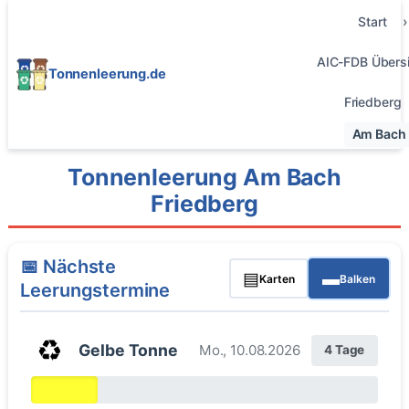
Start
AIC-FDB Übersi
Tonnenleerung.de
Friedberg
Am Bach
Tonnenleerung Am Bach
Friedberg
📅 Nächste
▤
▬
Karten
Balken
Leerungstermine
♻️
Gelbe Tonne
Mo., 10.08.2026
4 Tage