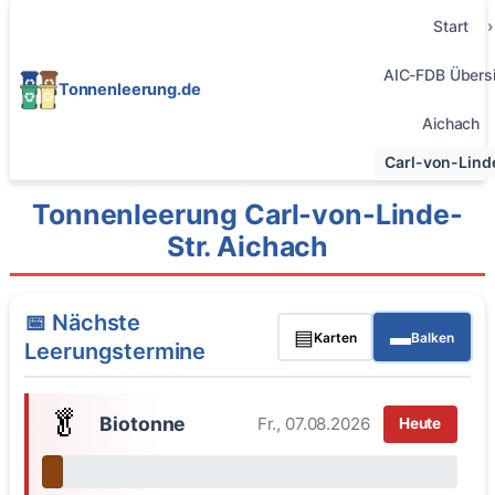
Start
AIC-FDB Übersi
Tonnenleerung.de
Aichach
Carl-von-Linde
Tonnenleerung Carl-von-Linde-
Str. Aichach
📅 Nächste
▤
▬
Karten
Balken
Leerungstermine
🥬
Biotonne
Fr., 07.08.2026
Heute