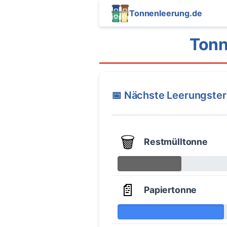
Tonnenleerung.de
Tonn
📅 Nächste Leerungste
🗑️
Restmülltonne
📄
Papiertonne