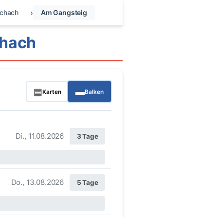
ichach
Am Gangsteig
chach
▤
▬
Karten
Balken
Di., 11.08.2026
3 Tage
Do., 13.08.2026
5 Tage