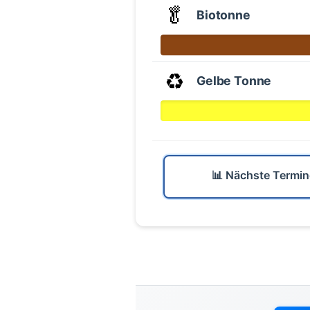
🥬
Biotonne
♻️
Gelbe Tonne
📊 Nächste Termin