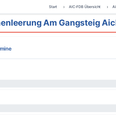
Start
AIC-FDB Übersicht
A
enleerung Am Gangsteig Ai
rmine